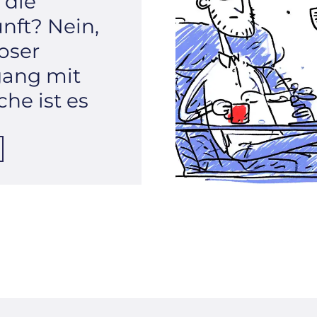
t die
nft? Nein,
uoser
ang mit
che ist es