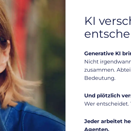
KI versc
entsche
Generative KI br
Nicht irgendwann.
zusammen. Abteil
Bedeutung.
Und plötzlich ver
Wer entscheidet. 
Jeder arbeitet h
Agenten.