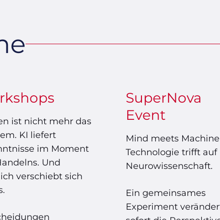
me
rkshops
SuperNova
Event
n ist nicht mehr das
em. KI liefert
Mind meets Machine
nntnisse im Moment
Technologie trifft auf
Handelns. Und
Neurowissenschaft.
lich verschiebt sich
s.
Ein gemeinsames
Experiment veränder
cheidungen