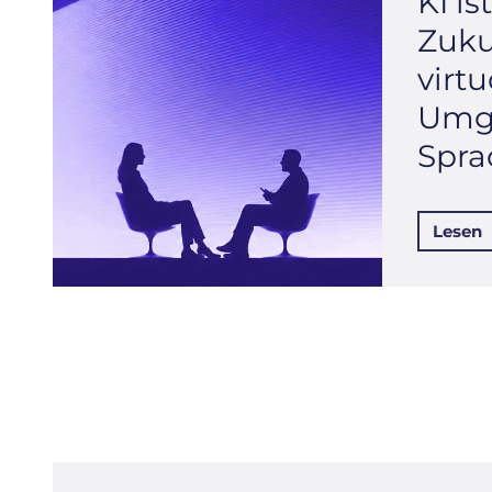
KI is
Zuku
virt
Umg
Spra
Lesen