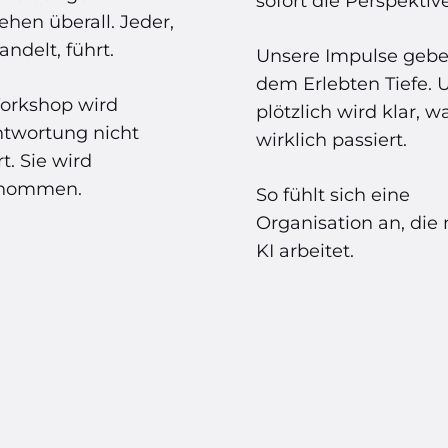
sofort die Perspektive
ehen überall. Jeder,
andelt, führt.
Unsere Impulse geb
dem Erlebten Tiefe. 
orkshop wird
plötzlich wird klar, w
ntwortung nicht
wirklich passiert.
rt. Sie wird
nommen.
So fühlt sich eine
Organisation an, die 
KI arbeitet.