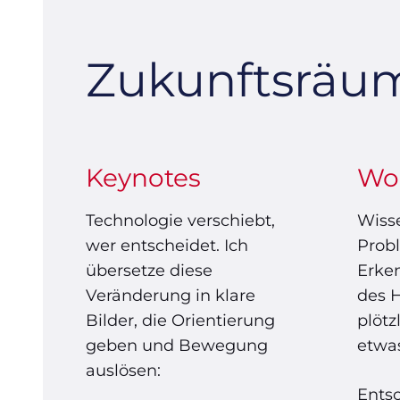
Zukunftsräu
Keynotes
Wo
Technologie verschiebt,
Wisse
wer entscheidet. Ich
Probl
übersetze diese
Erke
Veränderung in klare
des 
Bilder, die Orientierung
plötz
geben und Bewegung
etwa
auslösen:
Ents